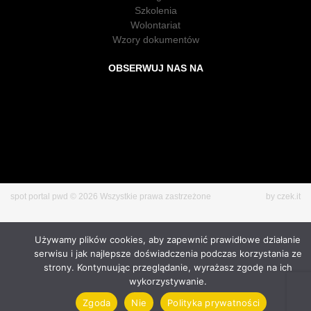
Szkolenia
Wolontariat
Wzory dokumentów
OBSERWUJ NAS NA
spot portal pwd © 2026 Wszystkie prawa zastrzeżone
by czek.it
Używamy plików cookies, aby zapewnić prawidłowe działanie
serwisu i jak najlepsze doświadczenia podczas korzystania ze
strony. Kontynuując przeglądanie, wyrażasz zgodę na ich
wykorzystywanie.
Zgoda
Nie
Polityka prywatności