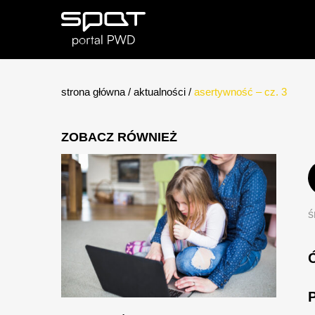
strona główna
/
aktualności
/
asertywność – cz. 3
ZOBACZ RÓWNIEŻ
ś
Ć