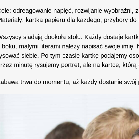
ele: odreagowanie napięć, rozwijanie wyobraźni, 
ateriały: kartka papieru dla każdego; przybory do
szyscy siadają dookoła stołu. Każdy dostaje kartk
 boku, małymi literami należy napisać swoje imię
ysować siebie. Po tym czasie kartkę podajemy osob
rzez minutę rysujemy portret, ale na kartce, którą
abawa trwa do momentu, aż każdy dostanie swój p