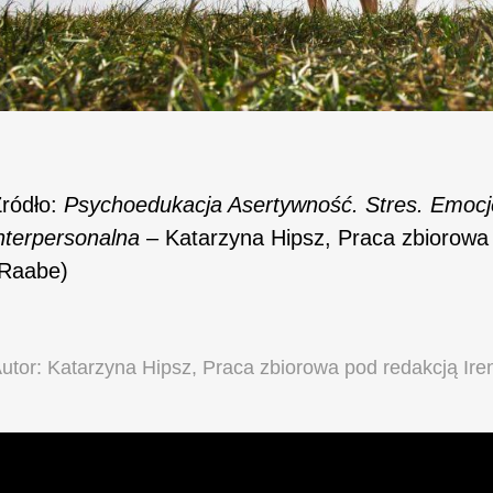
ródło:
Psychoedukacja Asertywność. Stres. Emoc
nterpersonalna
– Katarzyna Hipsz, Praca zbiorowa
(Raabe)
utor: Katarzyna Hipsz, Praca zbiorowa pod redakcją Ir