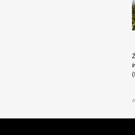
Ź
i
A