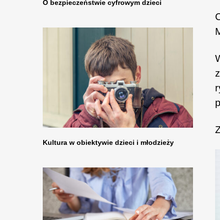
O bezpieczeństwie cyfrowym dzieci
C
M
W
z
r
p
Z
Kultura w obiektywie dzieci i młodzieży