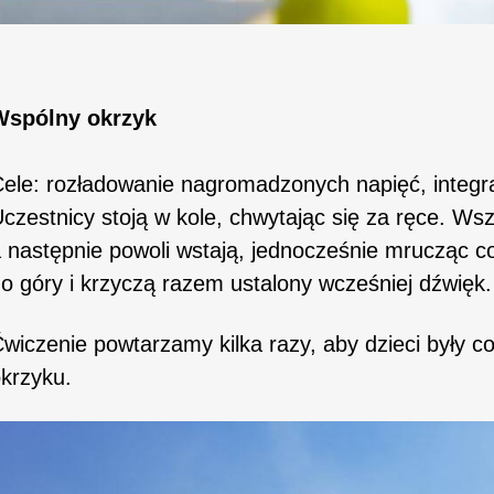
Wspólny okrzyk
ele: rozładowanie nagromadzonych napięć, integra
czestnicy stoją w kole, chwytając się za ręce. Wszy
 następnie powoli wstają, jednocześnie mrucząc c
o góry i krzyczą razem ustalony wcześniej dźwięk.
wiczenie powtarzamy kilka razy, aby dzieci były c
krzyku.