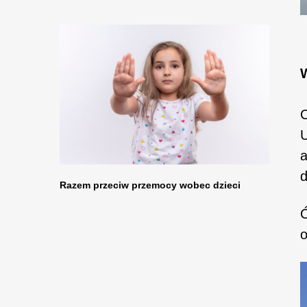
C
U
a
d
Razem przeciw przemocy wobec dzieci
Ć
o