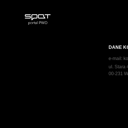
DANE K
e-mail:
ko
ul. Stara 
00-231 W