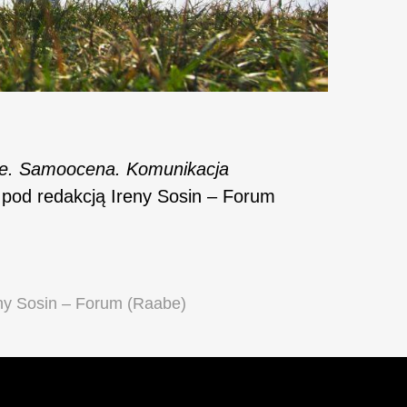
je. Samoocena. Komunikacja
 pod redakcją Ireny Sosin – Forum
eny Sosin – Forum (Raabe)