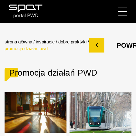
strona główna
/
inspiracje
/
dobre praktyki
/
POW
promocja działań pwd
Promocja działań PWD