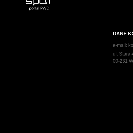
DANE K
e-mail:
ko
ul. Stara 
00-231 W