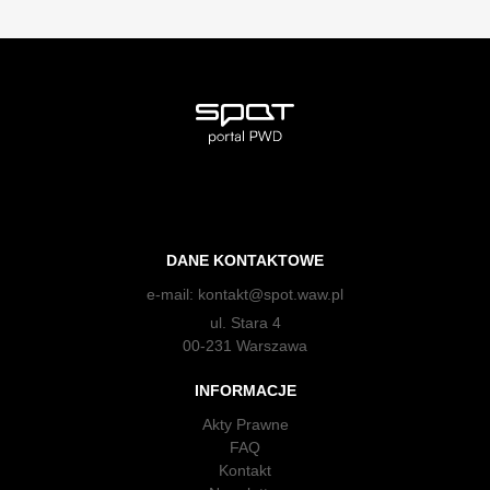
DANE KONTAKTOWE
e-mail:
kontakt@spot.waw.pl
ul. Stara 4
00-231 Warszawa
INFORMACJE
Akty Prawne
FAQ
Kontakt