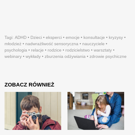
Tagi:
ADHD
•
Dzieci
•
eksperci
•
emocje
•
konsultacje
•
kryzysy
•
młodzież
•
nadwrażliwość sensoryczna
•
nauczyciele
•
psychologia
•
relacje
•
rodzice
•
rodzicielstwo
•
warsztaty
•
webinary
•
wykłady
•
zburzenia odżywiania
•
zdrowie psychiczne
ZOBACZ RÓWNIEŻ