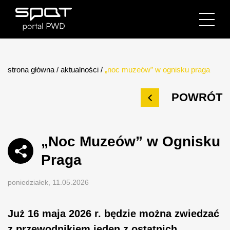
strona główna
/
aktualności
/
„noc muzeów” w ognisku praga
POWRÓT
„Noc Muzeów” w Ognisku
Praga
poniedziałek, 11.05.2026
Już 16 maja 2026 r. będzie można zwiedzać
z przewodnikiem jeden z ostatnich