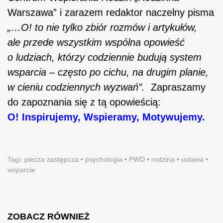
Warszawa” i zarazem redaktor naczelny pisma
„…O! to nie tylko zbiór rozmów i artykułów,
ale przede wszystkim wspólna opowieść
o ludziach, którzy codzienn
ie budują system
wsparcia – często po cichu, na drugim planie,
w cieniu codziennych wyzwań”.
Zapraszamy
do zapoznania się z tą opowieścią:
O! Inspirujemy, Wspieramy, Motywujemy.
Tagi:
piecza zastępcza
•
psychologia
•
PWD
•
rodzina
•
ustawa
•
wsparcie
ZOBACZ RÓWNIEŻ