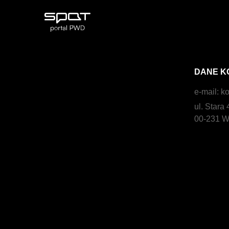
DANE K
e-mail:
ko
ul. Stara 
00-231 W