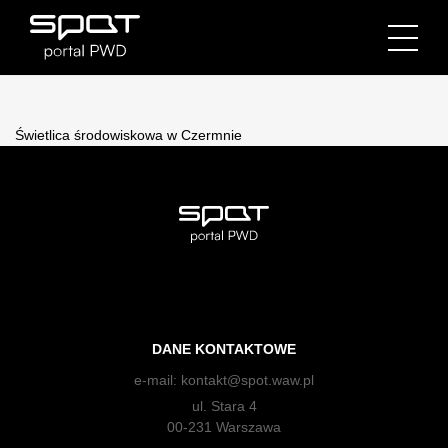
Świetlica środowiskowa w Czermnie
DANE KONTAKTOWE
e-mail:
kontakt@spot.waw.pl
ul. Stara 4
00-231 Warszawa