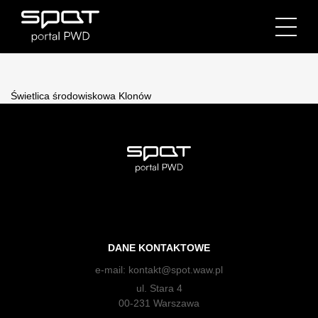
Świetlica środowiskowa Klonów
DANE KONTAKTOWE
e-mail:
kontakt@spot.waw.pl
ul. Stara 4
00-231 Warszawa