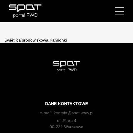
Świetlica środowiskowa Kamionki
DANE KONTAKTOWE
e-mail:
kontakt@spot.waw.pl
ul. Stara 4
00-231 Warszawa