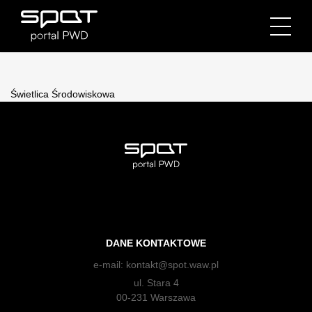
Świetlica Środowiskowa
DANE KONTAKTOWE
e-mail:
kontakt@spot.waw.pl
ul. Stara 4
00-231 Warszawa