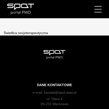
Świetlica socjoterapeutyczna
DANE KONTAKTOWE
e-mail:
kontakt@spot.waw.pl
ul. Stara 4
00-231 Warszawa