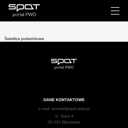
Świetlica podwórkowa
DANE KONTAKTOWE
e-mail:
kontakt@spot.waw.pl
ul. Stara 4
00-231 Warszawa