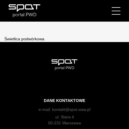
Świetlica podwórkowa
DANE KONTAKTOWE
e-mail:
kontakt@spot.waw.pl
ul. Stara 4
00-231 Warszawa