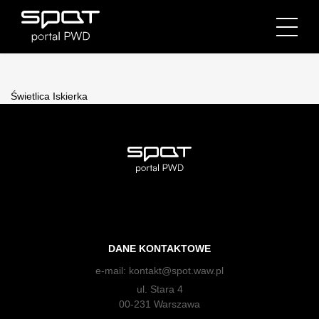
Świetlica Iskierka
DANE KONTAKTOWE
e-mail:
kontakt@spot.waw.pl
ul. Stara 4
00-231 Warszawa