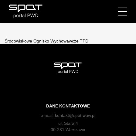
Środowiskowe Ognisko Wychowawcze TPD
DANE KONTAKTOWE
e-mail:
kontakt@spot.waw.pl
ul. Stara 4
00-231 Warszawa