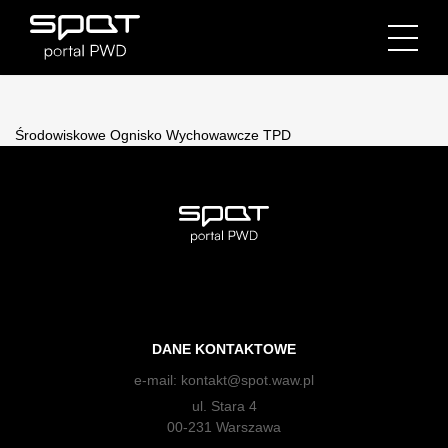
Środowiskowe Ognisko Wychowawcze TPD
DANE KONTAKTOWE
e-mail:
kontakt@spot.waw.pl
ul. Stara 4
00-231 Warszawa