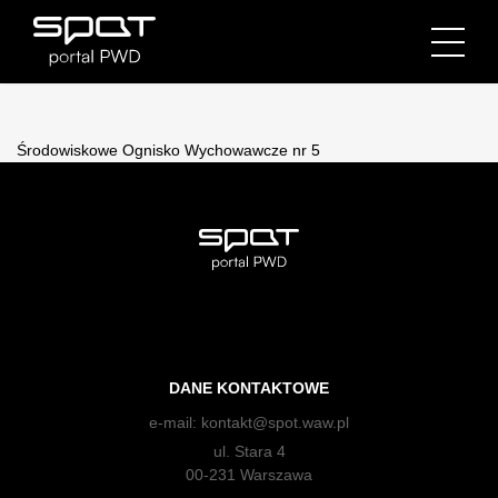
Środowiskowe Ognisko Wychowawcze nr 5
DANE KONTAKTOWE
e-mail:
kontakt@spot.waw.pl
ul. Stara 4
00-231 Warszawa