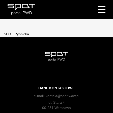
SPOT Rybnicka
DANE KONTAKTOWE
e-mail:
kontakt@spot.waw.pl
ul. Stara 4
00-231 Warszawa