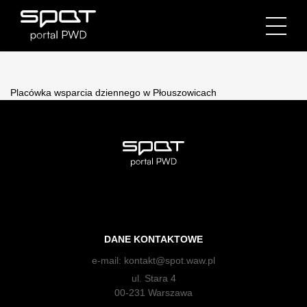
Placówka wsparcia dziennego w Płouszowicach
DANE KONTAKTOWE
e-mail:
kontakt@spot.waw.pl
ul. Stara 4
00-231 Warszawa