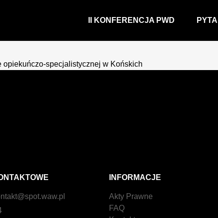
II KONFERENCJA PWD
PYTA
 opiekuńczo-specjalistycznej w Końskich
ONTAKTOWE
INFORMACJE
ntakt@spot.waw.pl
Akty Prawne
FAQ
4