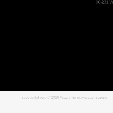
00-231 W
spot portal pwd © 2026 Wszystkie prawa zastrzeżone