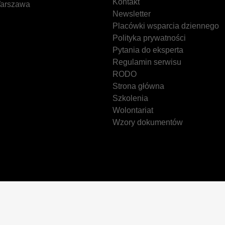
Kontakt
arszawa
Newsletter
Placówki wsparcia dziennego
Polityka prywatności
Pytania do eksperta
Regulamin serwisu
RODO
Strona główna
Szkolenia
Wolontariat
Wzory dokumentów