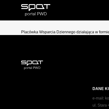
Placówka Wsparcia Dziennego działająca w formie
DANE K
e-mail:
ko
ul. Stara 