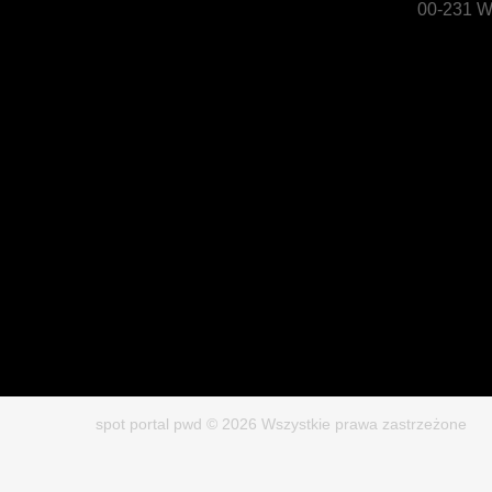
00-231 W
spot portal pwd © 2026 Wszystkie prawa zastrzeżone