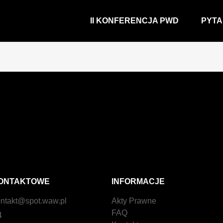
II KONFERENCJA PWD
PYTA
ONTAKTOWE
INFORMACJE
ntakt@spot.waw.pl
Akty Prawne
FAQ
4