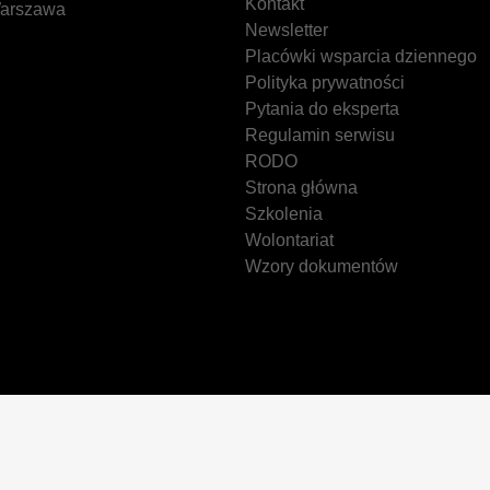
Kontakt
arszawa
Newsletter
Placówki wsparcia dziennego
Polityka prywatności
Pytania do eksperta
Regulamin serwisu
RODO
Strona główna
Szkolenia
Wolontariat
Wzory dokumentów