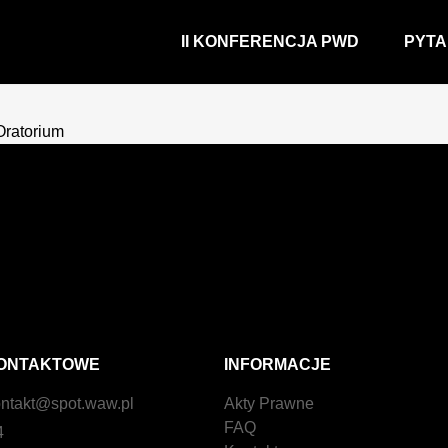
II KONFERENCJA PWD
PYTA
Oratorium
ONTAKTOWE
INFORMACJE
ntakt@spot.waw.pl
Akty Prawne
FAQ
4