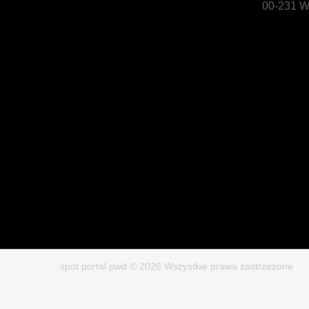
00-231 W
spot portal pwd © 2026 Wszystkie prawa zastrzeżone