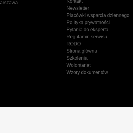
Kontakt
arszawa
Newsletter
Placówki wsparcia dziennego
Polityka prywatności
Pytania do eksperta
Regulamin serwisu
RODO
Strona główna
Szkolenia
Wolontariat
Wzory dokumentów