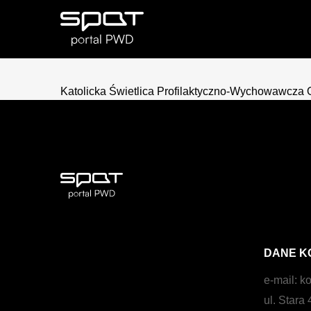
Katolicka Świetlica Profilaktyczno-Wychowawcza 
DANE K
e-mail:
ko
ul. Stara 