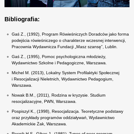
Bibliografia:
Gaś Z., (1992), Program Rówieśniczych Doradców jako forma
podejścia rówieśniczego o charakterze wczesnej interwencji,
Pracownia Wydawnicza Fundacji „Masz szansę”, Lublin.
Gaś Z., (1995), Pomoc psychologiczna młodzieży,
Wydawnictwo Szkolne i Pedagogiczne, Warszawa.
Michel M. (2013), Lokalny System Profilaktyki Społecznej
i Resocjalizacji Nieletnich, Wydawnictwo Pedagogium,
Warszawa.
Nowak B.M., (2011), Rodzina w kryzysie. Studium
resocjalizacyjne, PWN, Warszawa.
Pospiszyl K., (1998), Resocjalizacja. Teoretyczne podstawy
oraz przykłady programów oddziaływań, Wydawnictwo
Akademickie Żak, Warszawa.
Resnik H.S., Gibas J., (1981), Types of peer program