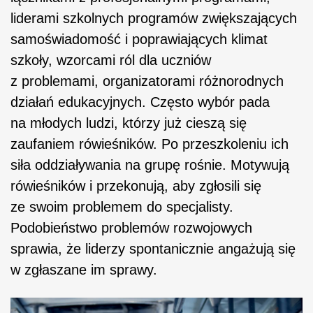
liderami szkolnych programów zwiększających
samoświadomość i poprawiających klimat
szkoły, wzorcami ról dla uczniów
z problemami, organizatorami różnorodnych
działań edukacyjnych. Często wybór pada
na młodych ludzi, którzy już cieszą się
zaufaniem rówieśników. Po przeszkoleniu ich
siła oddziaływania na grupę rośnie. Motywują
rówieśników i przekonują, aby zgłosili się
ze swoim problemem do specjalisty.
Podobieństwo problemów rozwojowych
sprawia, że liderzy spontanicznie angażują się
w zgłaszane im sprawy.