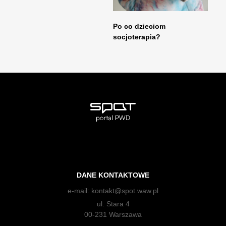
Po co dzieciom
socjoterapia?
DANE KONTAKTOWE
e-mail:
kontakt@spot.waw.pl
ul. Stara 4
00-231 Warszawa