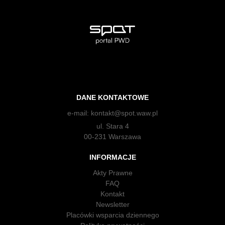
DANE KONTAKTOWE
e-mail:
kontakt@spot.waw.pl
ul. Stara 4
00-231 Warszawa
INFORMACJE
Akty Prawne
FAQ
Kontakt
Newsletter
Placówki wsparcia dziennego