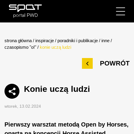
strona główna
/
inspiracje
/
poradniki i publikacje
/
inne
/
czasopismo "o!"
/
konie uczą ludzi
POWRÓT
Konie uczą ludzi
wtorek, 13.02.2024
Pierwszy warsztat metodą Open by Horses,
opartą na koncepcji Horse Assisted