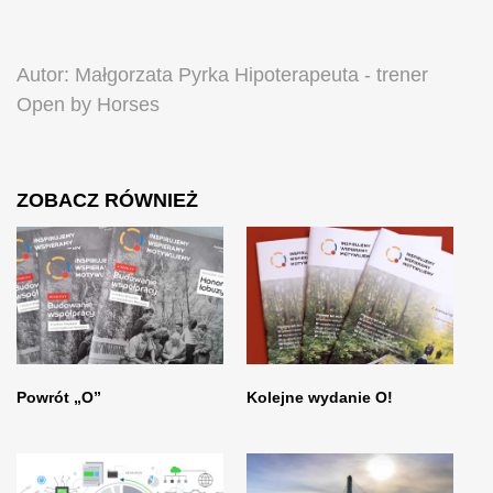
Autor: Małgorzata Pyrka Hipoterapeuta - trener
Open by Horses
ZOBACZ RÓWNIEŻ
Powrót „O”
Kolejne wydanie O!