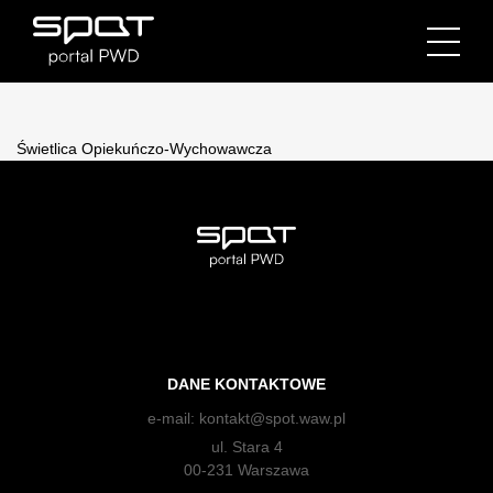
Świetlica Opiekuńczo-Wychowawcza
DANE KONTAKTOWE
e-mail:
kontakt@spot.waw.pl
ul. Stara 4
00-231 Warszawa