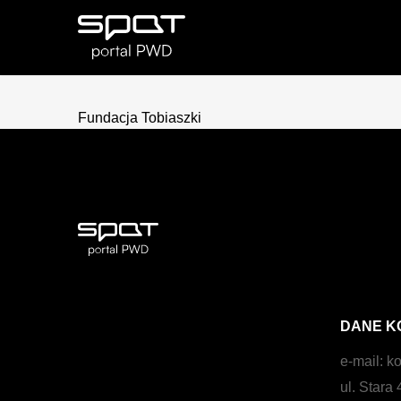
Fundacja Tobiaszki
DANE K
e-mail:
ko
ul. Stara 