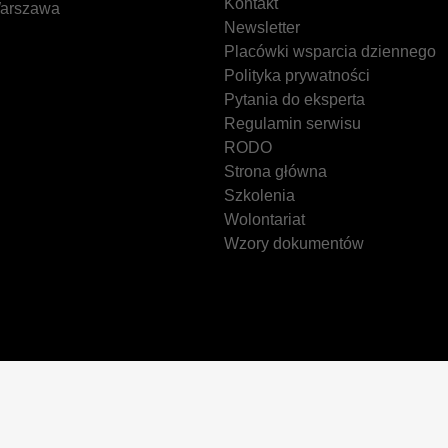
Kontakt
arszawa
Newsletter
Placówki wsparcia dziennego
Polityka prywatności
Pytania do eksperta
Regulamin serwisu
RODO
Strona główna
Szkolenia
Wolontariat
Wzory dokumentów