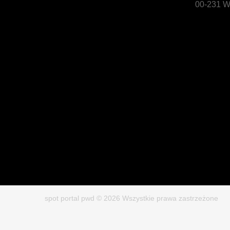
00-231 W
spot portal pwd © 2026 Wszystkie prawa zastrzeżone