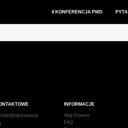
II KONFERENCJA PWD
PYTA
ONTAKTOWE
INFORMACJE
ntakt@spot.waw.pl
Akty Prawne
FAQ
4